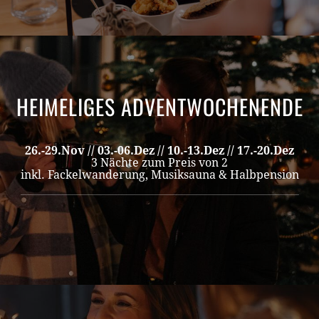
HEIMELIGES ADVENTWOCHENENDE
26.-29.Nov // 03.-06.Dez // 10.-13.Dez // 17.-20.Dez
3 Nächte zum Preis von 2
inkl. Fackelwanderung, Musiksauna & Halbpension