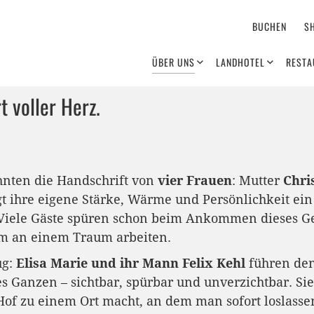
BUCHEN
S
ÜBER UNS
LANDHOTEL
RESTA
t voller Herz.
ehnten die Handschrift von
vier Frauen
: Mutter
Chri
gt ihre eigene Stärke, Wärme und Persönlichkeit e
 Viele Gäste spüren schon beim Ankommen dieses Gef
 an einem Traum arbeiten.
ug:
Elisa Marie und ihr Mann Felix Kehl
führen den 
es Ganzen – sichtbar, spürbar und unverzichtbar. Sie
Hof zu einem Ort macht, an dem man sofort loslasse