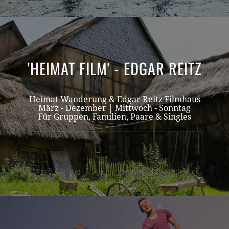
'HEIMAT FILM' - EDGAR REITZ
Heimat Wanderung & Edgar Reitz Filmhaus
März - Dezember |
Mittwoch - Sonntag
Für Gruppen, Familien, Paare & Singles