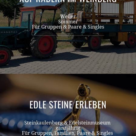
Weiler
Sommer
Für Gruppen & Paare & Singles
EDLE STEINE ERLEBEN
Steinkaulenberg & Edelsteinmuseum
ganzjährig
Für Gruppen, Familien, Paare & Singles