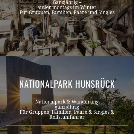
Ganzjährig –
außer montags im Winter
Für Gruppen, Familien, Paare und Singles
NATIONALPARK HUNSRÜCK
Nationalpark & Wanderung
ganzjährig
Für Gruppen, Familien, Paare & Singles &
Rollstuhlfahrer