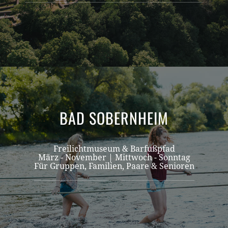
BAD SOBERNHEIM
Freilichtmuseum & Barfußpfad
März - November |
Mittwoch - Sonntag
Für Gruppen, Familien, Paare & Senioren